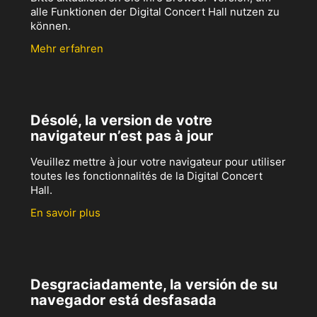
alle Funktionen der Digital Concert Hall nutzen zu
können.
Mehr erfahren
Désolé, la version de votre
navigateur n’est pas à jour
Veuillez mettre à jour votre navigateur pour utiliser
toutes les fonctionnalités de la Digital Concert
Hall.
En savoir plus
Desgraciadamente, la versión de su
navegador está desfasada