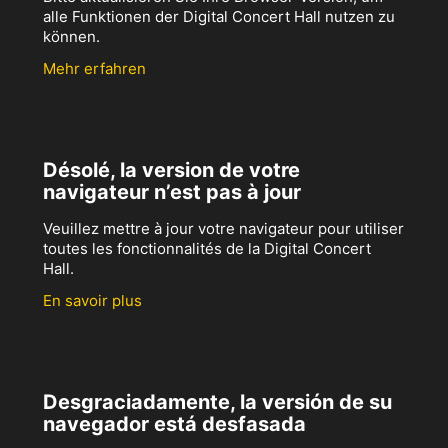
alle Funktionen der Digital Concert Hall nutzen zu
können.
Mehr erfahren
Désolé, la version de votre
navigateur n’est pas à jour
Veuillez mettre à jour votre navigateur pour utiliser
toutes les fonctionnalités de la Digital Concert
Hall.
En savoir plus
Desgraciadamente, la versión de su
navegador está desfasada