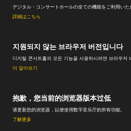
デジタル・コンサートホールの全ての機能をご利用いた
詳細はこちら
지원되지 않는 브라우저 버전입니다
디지털 콘서트홀의 모든 기능을 사용하시려면 브라우저 
더 알아보기
抱歉，您当前的浏览器版本过低
请更新您的浏览器，以便使用数字音乐厅的所有功能。
了解更多