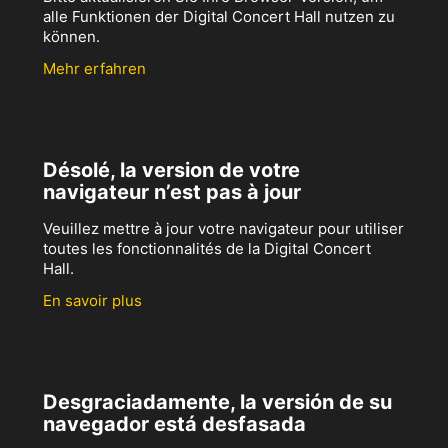
alle Funktionen der Digital Concert Hall nutzen zu
können.
Mehr erfahren
Désolé, la version de votre
navigateur n’est pas à jour
Veuillez mettre à jour votre navigateur pour utiliser
toutes les fonctionnalités de la Digital Concert
Hall.
En savoir plus
Desgraciadamente, la versión de su
navegador está desfasada