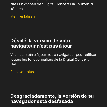
alle Funktionen der Digital Concert Hall nutzen zu
können.
Mehr erfahren
Désolé, la version de votre
navigateur n’est pas à jour
Veuillez mettre à jour votre navigateur pour utiliser
toutes les fonctionnalités de la Digital Concert
Hall.
En savoir plus
Desgraciadamente, la versión de su
navegador está desfasada