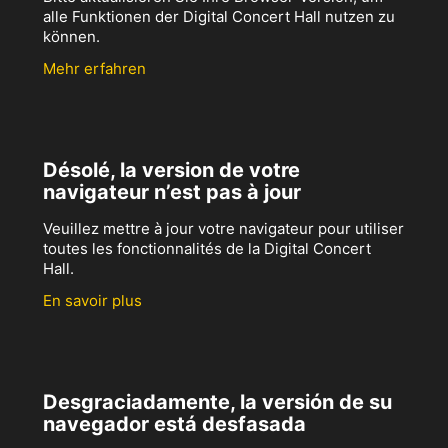
alle Funktionen der Digital Concert Hall nutzen zu
können.
Mehr erfahren
Désolé, la version de votre
navigateur n’est pas à jour
Veuillez mettre à jour votre navigateur pour utiliser
toutes les fonctionnalités de la Digital Concert
Hall.
En savoir plus
Desgraciadamente, la versión de su
navegador está desfasada