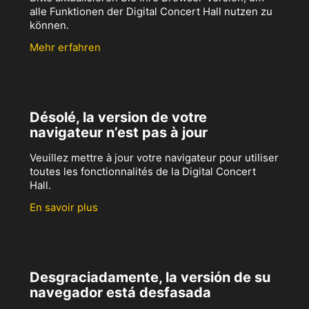
alle Funktionen der Digital Concert Hall nutzen zu
können.
Mehr erfahren
Désolé, la version de votre
navigateur n’est pas à jour
Veuillez mettre à jour votre navigateur pour utiliser
toutes les fonctionnalités de la Digital Concert
Hall.
En savoir plus
Desgraciadamente, la versión de su
navegador está desfasada