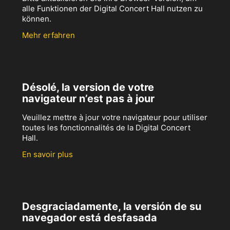
alle Funktionen der Digital Concert Hall nutzen zu
können.
Mehr erfahren
Désolé, la version de votre
navigateur n’est pas à jour
Veuillez mettre à jour votre navigateur pour utiliser
toutes les fonctionnalités de la Digital Concert
Hall.
En savoir plus
Desgraciadamente, la versión de su
navegador está desfasada