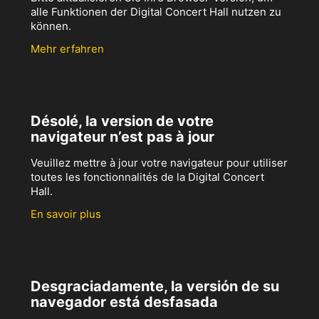
alle Funktionen der Digital Concert Hall nutzen zu
können.
Mehr erfahren
Désolé, la version de votre
navigateur n’est pas à jour
Veuillez mettre à jour votre navigateur pour utiliser
toutes les fonctionnalités de la Digital Concert
Hall.
En savoir plus
Desgraciadamente, la versión de su
navegador está desfasada