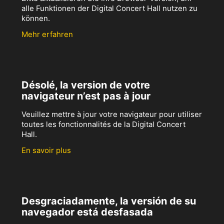
alle Funktionen der Digital Concert Hall nutzen zu
können.
Mehr erfahren
Désolé, la version de votre
navigateur n’est pas à jour
Veuillez mettre à jour votre navigateur pour utiliser
toutes les fonctionnalités de la Digital Concert
Hall.
En savoir plus
Desgraciadamente, la versión de su
navegador está desfasada