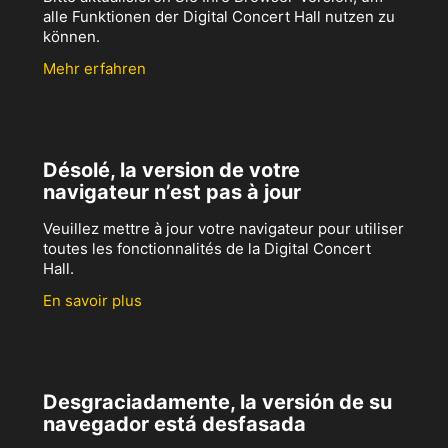
alle Funktionen der Digital Concert Hall nutzen zu
können.
Mehr erfahren
Désolé, la version de votre
navigateur n’est pas à jour
Veuillez mettre à jour votre navigateur pour utiliser
toutes les fonctionnalités de la Digital Concert
Hall.
En savoir plus
Desgraciadamente, la versión de su
navegador está desfasada