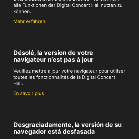
alle Funktionen der Digital Concert Hall nutzen zu
können.
Mehr erfahren
Désolé, la version de votre
navigateur n’est pas à jour
Veuillez mettre à jour votre navigateur pour utiliser
toutes les fonctionnalités de la Digital Concert
Hall.
En savoir plus
Desgraciadamente, la versión de su
navegador está desfasada