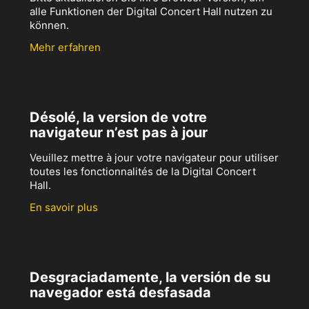
alle Funktionen der Digital Concert Hall nutzen zu
können.
Mehr erfahren
Désolé, la version de votre
navigateur n’est pas à jour
Veuillez mettre à jour votre navigateur pour utiliser
toutes les fonctionnalités de la Digital Concert
Hall.
En savoir plus
Desgraciadamente, la versión de su
navegador está desfasada