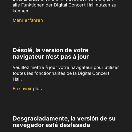
alle Funktionen der Digital Concert Hall nutzen zu
können.
Mehr erfahren
Désolé, la version de votre
navigateur n’est pas à jour
Veuillez mettre à jour votre navigateur pour utiliser
toutes les fonctionnalités de la Digital Concert
Hall.
En savoir plus
Desgraciadamente, la versión de su
navegador está desfasada