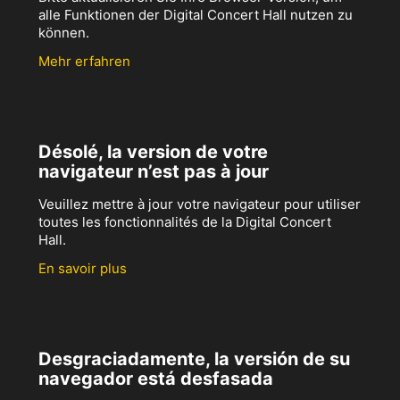
alle Funktionen der Digital Concert Hall nutzen zu
können.
Mehr erfahren
Désolé, la version de votre
navigateur n’est pas à jour
Veuillez mettre à jour votre navigateur pour utiliser
toutes les fonctionnalités de la Digital Concert
Hall.
En savoir plus
Desgraciadamente, la versión de su
navegador está desfasada