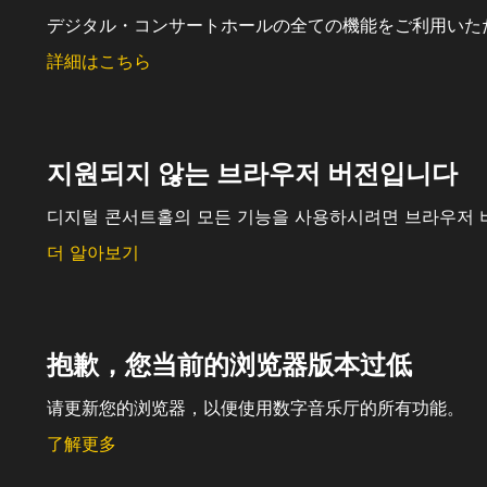
デジタル・コンサートホールの全ての機能をご利用いた
詳細はこちら
지원되지 않는 브라우저 버전입니다
디지털 콘서트홀의 모든 기능을 사용하시려면 브라우저 
더 알아보기
抱歉，您当前的浏览器版本过低
请更新您的浏览器，以便使用数字音乐厅的所有功能。
了解更多