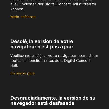
alle Funktionen der Digital Concert Hall nutzen zu
können.
Mehr erfahren
Désolé, la version de votre
navigateur n’est pas à jour
Veuillez mettre à jour votre navigateur pour utiliser
toutes les fonctionnalités de la Digital Concert
Hall.
En savoir plus
Desgraciadamente, la versión de su
navegador está desfasada