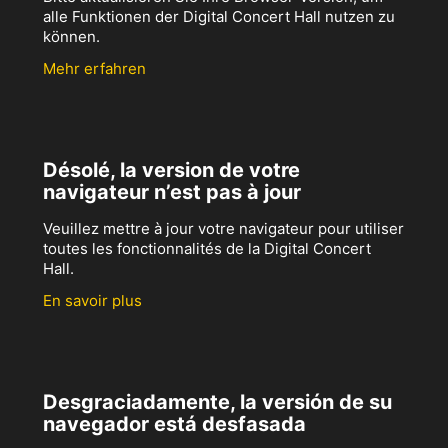
alle Funktionen der Digital Concert Hall nutzen zu
können.
Mehr erfahren
Désolé, la version de votre
navigateur n’est pas à jour
Veuillez mettre à jour votre navigateur pour utiliser
toutes les fonctionnalités de la Digital Concert
Hall.
En savoir plus
Desgraciadamente, la versión de su
navegador está desfasada