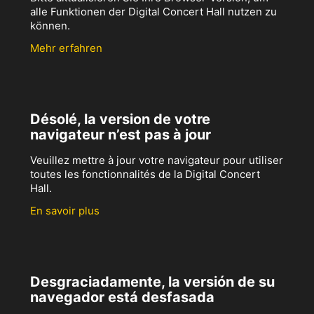
alle Funktionen der Digital Concert Hall nutzen zu
können.
Mehr erfahren
Désolé, la version de votre
navigateur n’est pas à jour
Veuillez mettre à jour votre navigateur pour utiliser
toutes les fonctionnalités de la Digital Concert
Hall.
En savoir plus
Desgraciadamente, la versión de su
navegador está desfasada