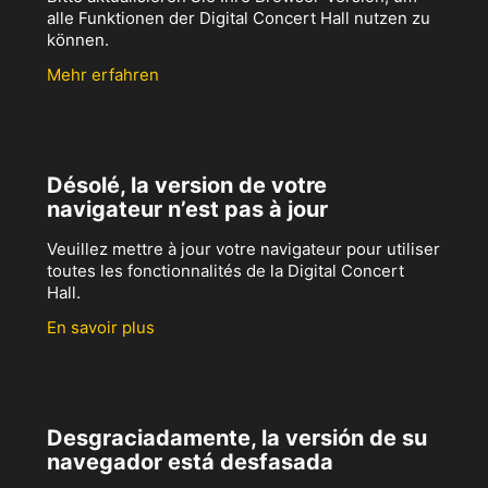
alle Funktionen der Digital Concert Hall nutzen zu
können.
Mehr erfahren
Désolé, la version de votre
navigateur n’est pas à jour
Veuillez mettre à jour votre navigateur pour utiliser
toutes les fonctionnalités de la Digital Concert
Hall.
En savoir plus
Desgraciadamente, la versión de su
navegador está desfasada