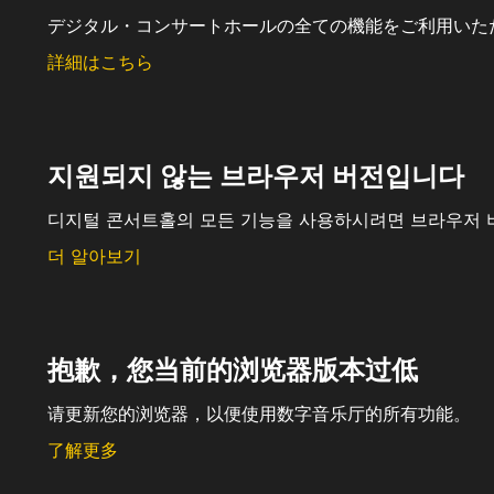
デジタル・コンサートホールの全ての機能をご利用いた
詳細はこちら
지원되지 않는 브라우저 버전입니다
디지털 콘서트홀의 모든 기능을 사용하시려면 브라우저 
더 알아보기
抱歉，您当前的浏览器版本过低
请更新您的浏览器，以便使用数字音乐厅的所有功能。
了解更多