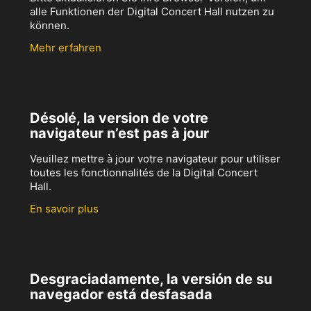
alle Funktionen der Digital Concert Hall nutzen zu
können.
Mehr erfahren
Désolé, la version de votre
navigateur n’est pas à jour
Veuillez mettre à jour votre navigateur pour utiliser
toutes les fonctionnalités de la Digital Concert
Hall.
En savoir plus
Desgraciadamente, la versión de su
navegador está desfasada