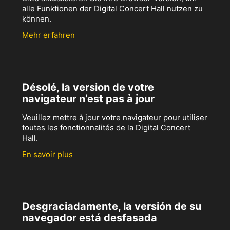
alle Funktionen der Digital Concert Hall nutzen zu
können.
Mehr erfahren
Désolé, la version de votre
navigateur n’est pas à jour
Veuillez mettre à jour votre navigateur pour utiliser
toutes les fonctionnalités de la Digital Concert
Hall.
En savoir plus
Desgraciadamente, la versión de su
navegador está desfasada