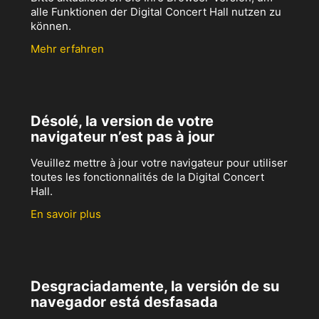
alle Funktionen der Digital Concert Hall nutzen zu
können.
Mehr erfahren
Désolé, la version de votre
navigateur n’est pas à jour
Veuillez mettre à jour votre navigateur pour utiliser
toutes les fonctionnalités de la Digital Concert
Hall.
En savoir plus
Desgraciadamente, la versión de su
navegador está desfasada