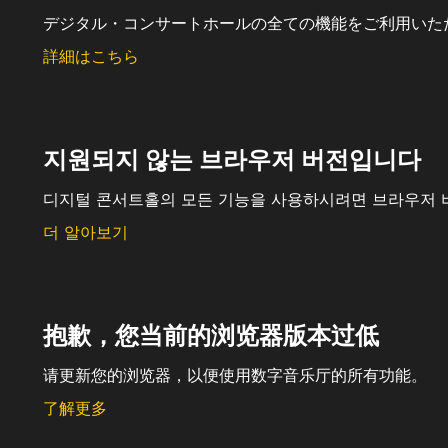
デジタル・コンサートホールの全ての機能をご利用いた
詳細はこちら
지원되지 않는 브라우저 버전입니다
디지털 콘서트홀의 모든 기능을 사용하시려면 브라우저 
더 알아보기
抱歉，您当前的浏览器版本过低
请更新您的浏览器，以便使用数字音乐厅的所有功能。
了解更多