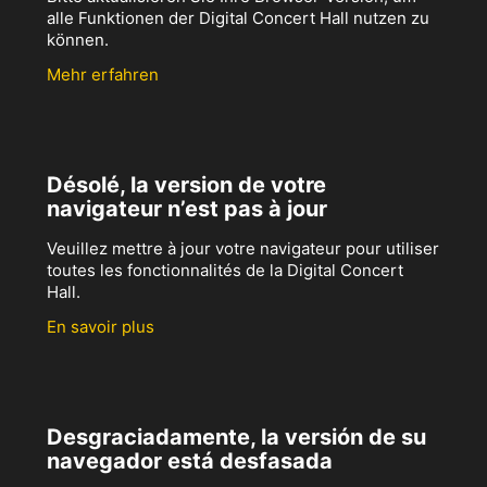
alle Funktionen der Digital Concert Hall nutzen zu
können.
Mehr erfahren
Désolé, la version de votre
navigateur n’est pas à jour
Veuillez mettre à jour votre navigateur pour utiliser
toutes les fonctionnalités de la Digital Concert
Hall.
En savoir plus
Desgraciadamente, la versión de su
navegador está desfasada