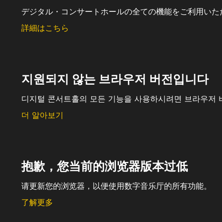
デジタル・コンサートホールの全ての機能をご利用いた
詳細はこちら
지원되지 않는 브라우저 버전입니다
디지털 콘서트홀의 모든 기능을 사용하시려면 브라우저 
더 알아보기
抱歉，您当前的浏览器版本过低
请更新您的浏览器，以便使用数字音乐厅的所有功能。
了解更多