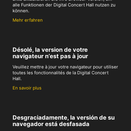
alle Funktionen der Digital Concert Hall nutzen zu
können.
Mehr erfahren
Désolé, la version de votre
navigateur n’est pas à jour
Veuillez mettre à jour votre navigateur pour utiliser
toutes les fonctionnalités de la Digital Concert
Hall.
En savoir plus
Desgraciadamente, la versión de su
navegador está desfasada