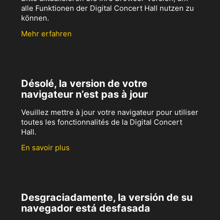
alle Funktionen der Digital Concert Hall nutzen zu
können.
Mehr erfahren
Désolé, la version de votre
navigateur n’est pas à jour
Veuillez mettre à jour votre navigateur pour utiliser
toutes les fonctionnalités de la Digital Concert
Hall.
En savoir plus
Desgraciadamente, la versión de su
navegador está desfasada