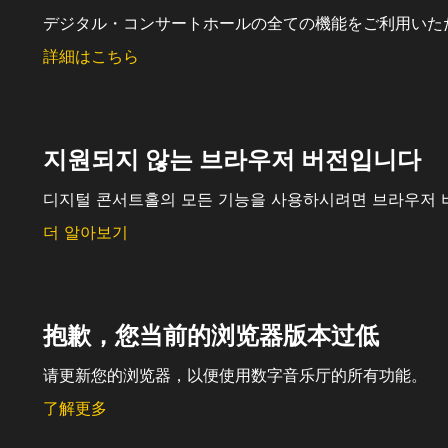
デジタル・コンサートホールの全ての機能をご利用いた
詳細はこちら
지원되지 않는 브라우저 버전입니다
디지털 콘서트홀의 모든 기능을 사용하시려면 브라우저 
더 알아보기
抱歉，您当前的浏览器版本过低
请更新您的浏览器，以便使用数字音乐厅的所有功能。
了解更多