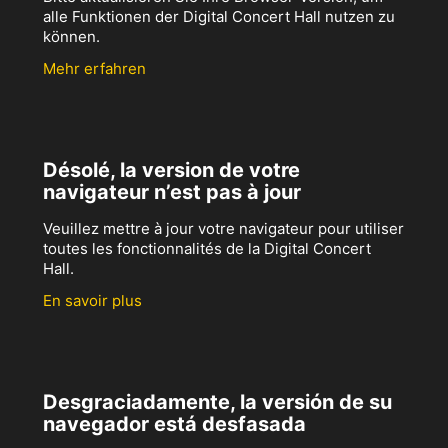
alle Funktionen der Digital Concert Hall nutzen zu
können.
Mehr erfahren
Désolé, la version de votre
navigateur n’est pas à jour
Veuillez mettre à jour votre navigateur pour utiliser
toutes les fonctionnalités de la Digital Concert
Hall.
En savoir plus
Desgraciadamente, la versión de su
navegador está desfasada