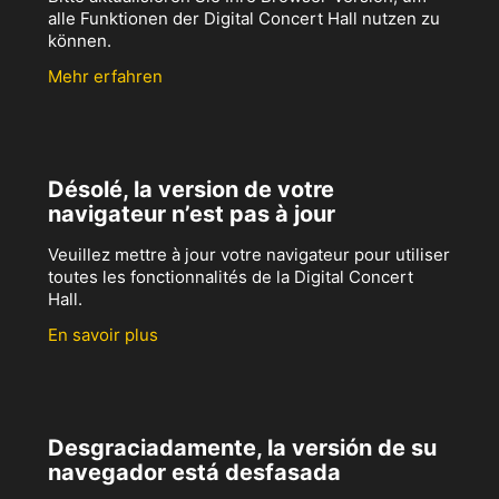
alle Funktionen der Digital Concert Hall nutzen zu
können.
Mehr erfahren
Désolé, la version de votre
navigateur n’est pas à jour
Veuillez mettre à jour votre navigateur pour utiliser
toutes les fonctionnalités de la Digital Concert
Hall.
En savoir plus
Desgraciadamente, la versión de su
navegador está desfasada