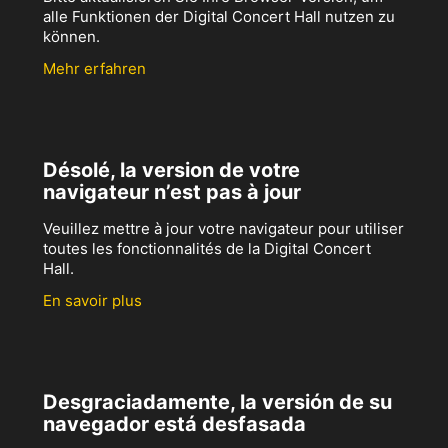
alle Funktionen der Digital Concert Hall nutzen zu
können.
Mehr erfahren
Désolé, la version de votre
navigateur n’est pas à jour
Veuillez mettre à jour votre navigateur pour utiliser
toutes les fonctionnalités de la Digital Concert
Hall.
En savoir plus
Desgraciadamente, la versión de su
navegador está desfasada