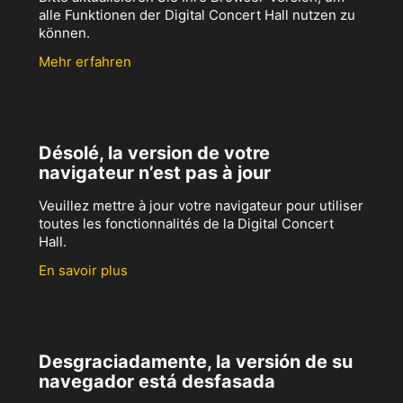
alle Funktionen der Digital Concert Hall nutzen zu
können.
Mehr erfahren
Désolé, la version de votre
navigateur n’est pas à jour
Veuillez mettre à jour votre navigateur pour utiliser
toutes les fonctionnalités de la Digital Concert
Hall.
En savoir plus
Desgraciadamente, la versión de su
navegador está desfasada