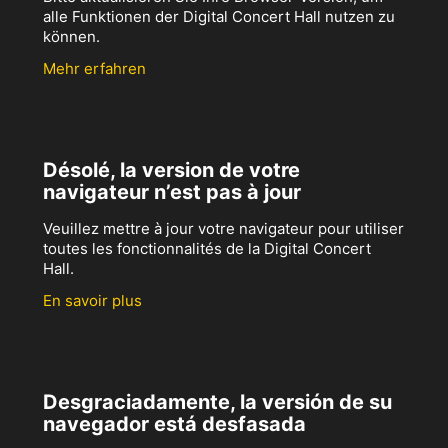
alle Funktionen der Digital Concert Hall nutzen zu
können.
Mehr erfahren
Désolé, la version de votre
navigateur n’est pas à jour
Veuillez mettre à jour votre navigateur pour utiliser
toutes les fonctionnalités de la Digital Concert
Hall.
En savoir plus
Desgraciadamente, la versión de su
navegador está desfasada