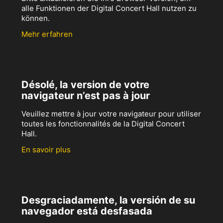
alle Funktionen der Digital Concert Hall nutzen zu
können.
Mehr erfahren
Désolé, la version de votre
navigateur n’est pas à jour
Veuillez mettre à jour votre navigateur pour utiliser
toutes les fonctionnalités de la Digital Concert
Hall.
En savoir plus
Desgraciadamente, la versión de su
navegador está desfasada