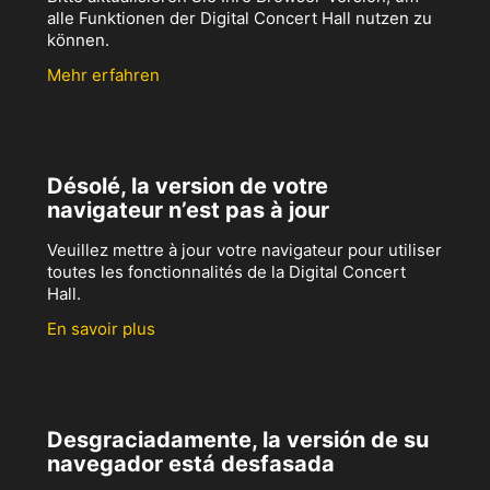
alle Funktionen der Digital Concert Hall nutzen zu
können.
Mehr erfahren
Désolé, la version de votre
navigateur n’est pas à jour
Veuillez mettre à jour votre navigateur pour utiliser
toutes les fonctionnalités de la Digital Concert
Hall.
En savoir plus
Desgraciadamente, la versión de su
navegador está desfasada