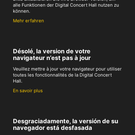
alle Funktionen der Digital Concert Hall nutzen zu
können.
Mehr erfahren
Désolé, la version de votre
navigateur n’est pas à jour
Veuillez mettre à jour votre navigateur pour utiliser
toutes les fonctionnalités de la Digital Concert
Hall.
En savoir plus
Desgraciadamente, la versión de su
navegador está desfasada