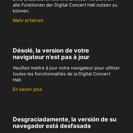
alle Funktionen der Digital Concert Hall nutzen zu
können.
Mehr erfahren
Désolé, la version de votre
navigateur n’est pas à jour
Veuillez mettre à jour votre navigateur pour utiliser
toutes les fonctionnalités de la Digital Concert
Hall.
En savoir plus
Desgraciadamente, la versión de su
navegador está desfasada