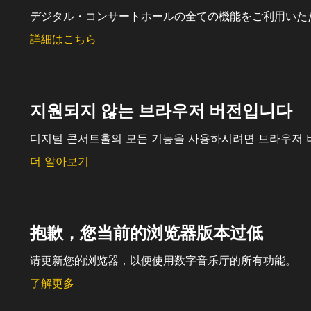
デジタル・コンサートホールの全ての機能をご利用いた
詳細はこちら
지원되지 않는 브라우저 버전입니다
디지털 콘서트홀의 모든 기능을 사용하시려면 브라우저 
더 알아보기
抱歉，您当前的浏览器版本过低
请更新您的浏览器，以便使用数字音乐厅的所有功能。
了解更多