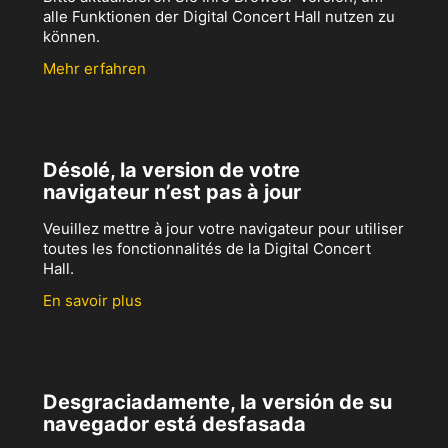
alle Funktionen der Digital Concert Hall nutzen zu
können.
Mehr erfahren
Désolé, la version de votre
navigateur n’est pas à jour
Veuillez mettre à jour votre navigateur pour utiliser
toutes les fonctionnalités de la Digital Concert
Hall.
En savoir plus
Desgraciadamente, la versión de su
navegador está desfasada