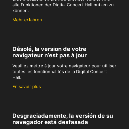
alle Funktionen der Digital Concert Hall nutzen zu
können.
Mehr erfahren
Désolé, la version de votre
navigateur n’est pas à jour
Veuillez mettre à jour votre navigateur pour utiliser
toutes les fonctionnalités de la Digital Concert
Hall.
En savoir plus
Desgraciadamente, la versión de su
navegador está desfasada