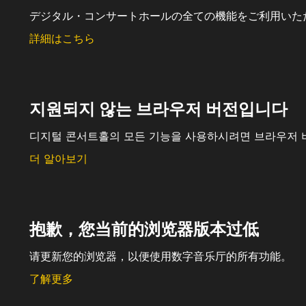
デジタル・コンサートホールの全ての機能をご利用いた
詳細はこちら
지원되지 않는 브라우저 버전입니다
디지털 콘서트홀의 모든 기능을 사용하시려면 브라우저 
더 알아보기
抱歉，您当前的浏览器版本过低
请更新您的浏览器，以便使用数字音乐厅的所有功能。
了解更多