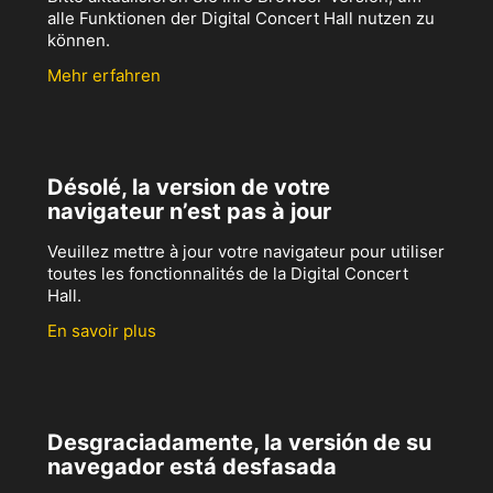
alle Funktionen der Digital Concert Hall nutzen zu
können.
Mehr erfahren
Désolé, la version de votre
navigateur n’est pas à jour
Veuillez mettre à jour votre navigateur pour utiliser
toutes les fonctionnalités de la Digital Concert
Hall.
En savoir plus
Desgraciadamente, la versión de su
navegador está desfasada