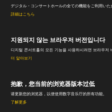
デジタル・コンサートホールの全ての機能をご利用いた
詳細はこちら
지원되지 않는 브라우저 버전입니다
디지털 콘서트홀의 모든 기능을 사용하시려면 브라우저 
더 알아보기
抱歉，您当前的浏览器版本过低
请更新您的浏览器，以便使用数字音乐厅的所有功能。
了解更多