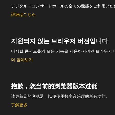
デジタル・コンサートホールの全ての機能をご利用いた
詳細はこちら
지원되지 않는 브라우저 버전입니다
디지털 콘서트홀의 모든 기능을 사용하시려면 브라우저 
더 알아보기
抱歉，您当前的浏览器版本过低
请更新您的浏览器，以便使用数字音乐厅的所有功能。
了解更多