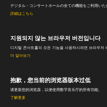
デジタル・コンサートホールの全ての機能をご利用いた
詳細はこちら
지원되지 않는 브라우저 버전입니다
디지털 콘서트홀의 모든 기능을 사용하시려면 브라우저 
더 알아보기
抱歉，您当前的浏览器版本过低
请更新您的浏览器，以便使用数字音乐厅的所有功能。
了解更多