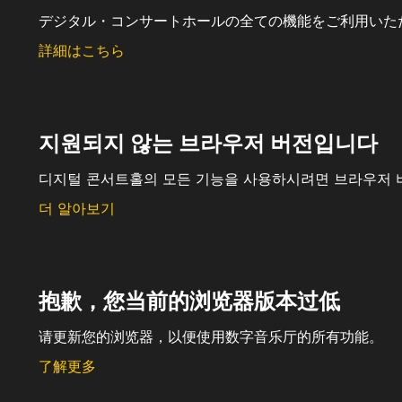
デジタル・コンサートホールの全ての機能をご利用いた
詳細はこちら
지원되지 않는 브라우저 버전입니다
디지털 콘서트홀의 모든 기능을 사용하시려면 브라우저 
더 알아보기
抱歉，您当前的浏览器版本过低
请更新您的浏览器，以便使用数字音乐厅的所有功能。
了解更多