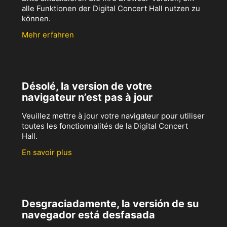
alle Funktionen der Digital Concert Hall nutzen zu
können.
Mehr erfahren
Désolé, la version de votre
navigateur n’est pas à jour
Veuillez mettre à jour votre navigateur pour utiliser
toutes les fonctionnalités de la Digital Concert
Hall.
En savoir plus
Desgraciadamente, la versión de su
navegador está desfasada