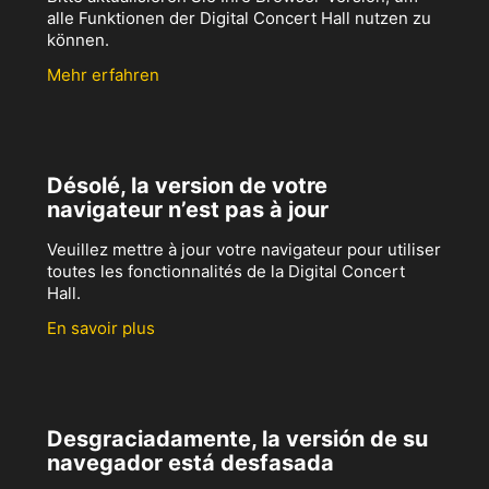
alle Funktionen der Digital Concert Hall nutzen zu
können.
Mehr erfahren
Désolé, la version de votre
navigateur n’est pas à jour
Veuillez mettre à jour votre navigateur pour utiliser
toutes les fonctionnalités de la Digital Concert
Hall.
En savoir plus
Desgraciadamente, la versión de su
navegador está desfasada